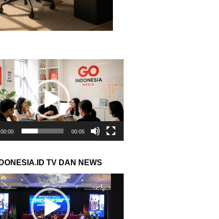
r
00:00
00:05
NDONESIA.ID TV DAN NEWS
r