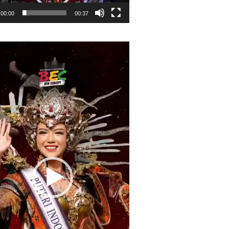
00:00
00:37
r