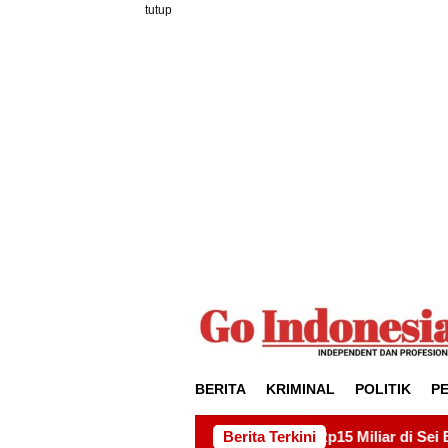
Loncat
tutup
ke
konten
BERITA
KRIMINAL
POLITIK
P
 Drainase Rp15 Miliar di Sei Beduk, Ini Permintaan AMSBP
Berita Terkini