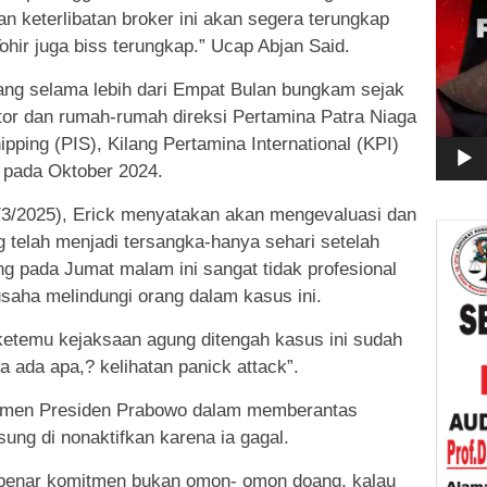
n keterlibatan broker ini akan segera terungkap
hir juga biss terungkap.” Ucap Abjan Said.
yang selama lebih dari Empat Bulan bungkam sejak
or dan rumah-rumah direksi Pertamina Patra Niaga
ipping (PIS), Kilang Pertamina International (KPI)
 pada Oktober 2024.
3/2025), Erick menyatakan akan mengevaluasi dan
g telah menjadi tersangka-hanya sehari setelah
 pada Jumat malam ini sangat tidak profesional
rusaha melindungi orang dalam kasus ini.
a ketemu kejaksaan agung ditengah kasus ini sudah
 ada apa,? kelihatan panick attack”.
itmen Presiden Prabowo dalam memberantas
sung di nonaktifkan karena ia gagal.
-benar komitmen bukan omon- omon doang, kalau