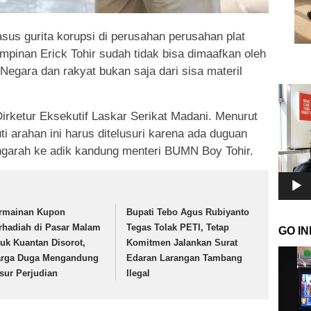
sus gurita korupsi di perusahan perusahan plat
mpinan Erick Tohir sudah tidak bisa dimaafkan oleh
Negara dan rakyat bukan saja dari sisa materil
Pemuta
Video
Dirketur Eksekutif Laskar Serikat Madani. Menurut
i arahan ini harus ditelusuri karena ada duguan
engarah ke adik kandung menteri BUMN Boy Tohir.
rmainan Kupon
Bupati Tebo Agus Rubiyanto
rhadiah di Pasar Malam
Tegas Tolak PETI, Tetap
GO I
luk Kuantan Disorot,
Komitmen Jalankan Surat
Pemuta
rga Duga Mengandung
Edaran Larangan Tambang
Video
sur Perjudian
Ilegal