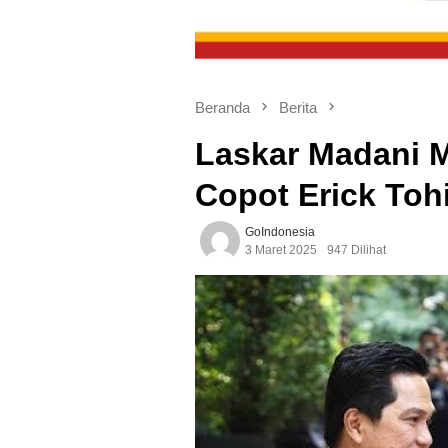
Beranda
Berita
Laskar Madani 
Copot Erick Tohi
GoIndonesia
3 Maret 2025
947 Dilihat