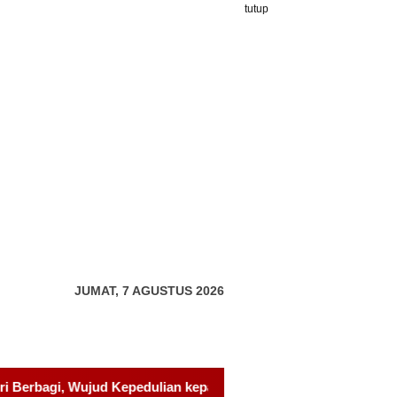
tutup
JUMAT, 7 AGUSTUS 2026
da Pondok Tahfidz Yatim dan Dhuafa Al-Aqsho Batam
U