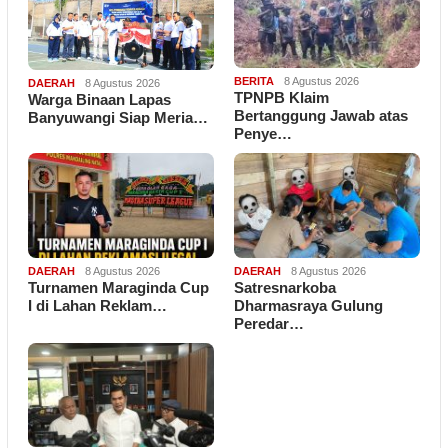
BERITA
8 Agustus 2026
DAERAH
8 Agustus 2026
TPNPB Klaim
Warga Binaan Lapas
Bertanggung Jawab atas
Banyuwangi Siap Meria…
Penye…
DAERAH
8 Agustus 2026
DAERAH
8 Agustus 2026
Turnamen Maraginda Cup
Satresnarkoba
I di Lahan Reklam…
Dharmasraya Gulung
Peredar…