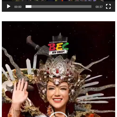
00:00
00:37
Pemutar
Video