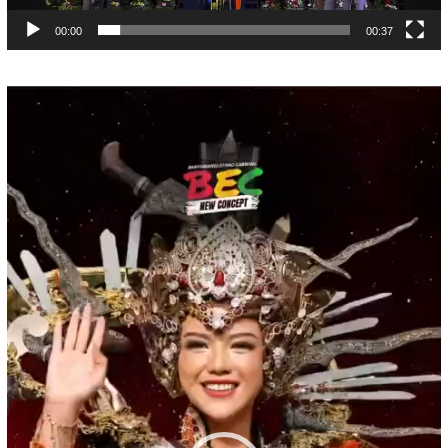
00:00
00:37
Pemutar
Video