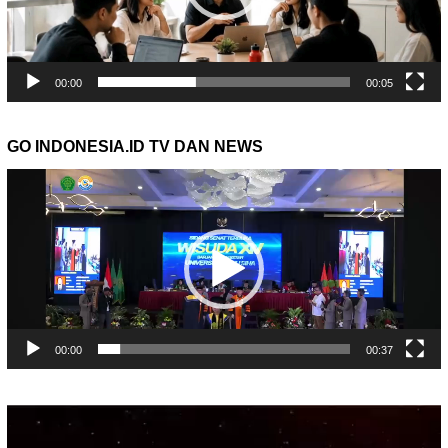
00:00
00:05
GO INDONESIA.ID TV DAN NEWS
Pemutar
Video
00:00
00:37
Pemutar
Video