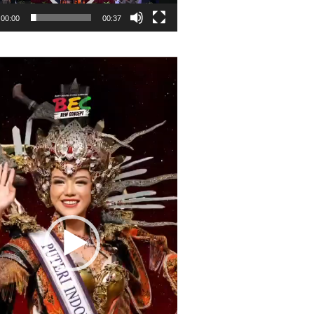
00:00
00:37
r