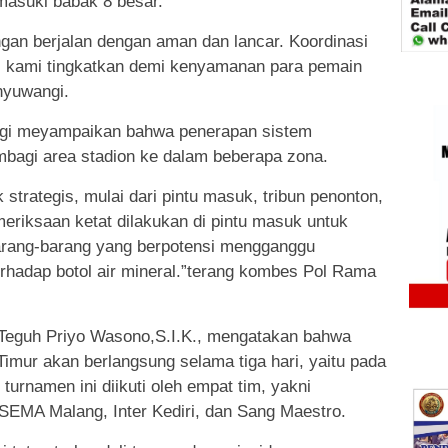
masuki babak 8 besar.
gan berjalan dengan aman dan lancar. Koordinasi
us kami tingkatkan demi kenyamanan para pemain
nyuwangi.
angi meyampaikan bahwa penerapan sistem
bagi area stadion ke dalam beberapa zona.
k strategis, mulai dari pintu masuk, tribun penonton,
meriksaan ketat dilakukan di pintu masuk untuk
ang-barang yang berpotensi mengganggu
erhadap botol air mineral.”terang kombes Pol Rama
eguh Priyo Wasono,S.I.K., mengatakan bahwa
mur akan berlangsung selama tiga hari, yaitu pada
turnamen ini diikuti oleh empat tim, yakni
A Malang, Inter Kediri, dan Sang Maestro.