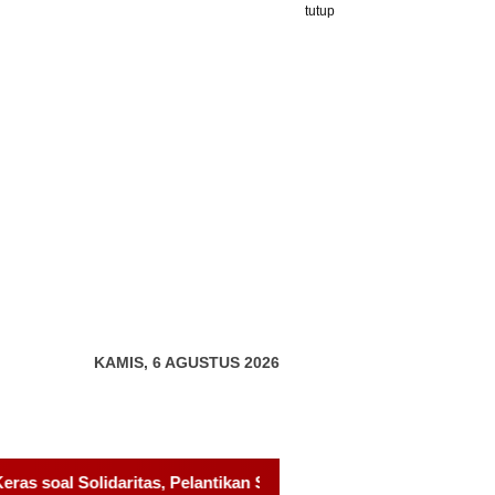
tutup
KAMIS, 6 AGUSTUS 2026
 Sambang Gagak Hitam Jadi Sinyal Kekuatan Baru
Pelanti