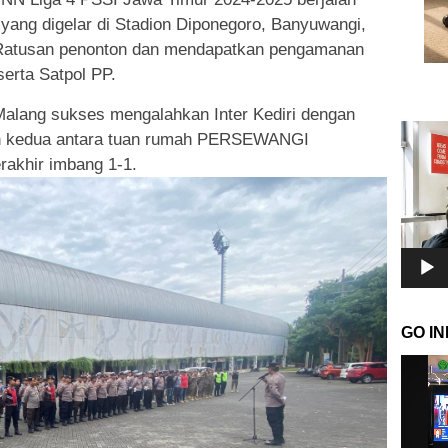
yang digelar di Stadion Diponegoro, Banyuwangi,
i Ratusan penonton dan mendapatkan pengamanan
 serta Satpol PP.
lang sukses mengalahkan Inter Kediri dengan
Pemuta
an kedua antara tuan rumah PERSEWANGI
Video
akhir imbang 1-1.
GO I
Pemuta
Video