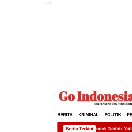
Loncat
tutup
ke
konten
BERITA
KRIMINAL
POLITIK
P
 kepada Pondok Tahfidz Yatim dan Dhuafa Al-Aqsho Batam
Berita Terkini