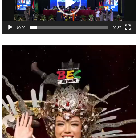
00:00
00:37
Pemutar
Video