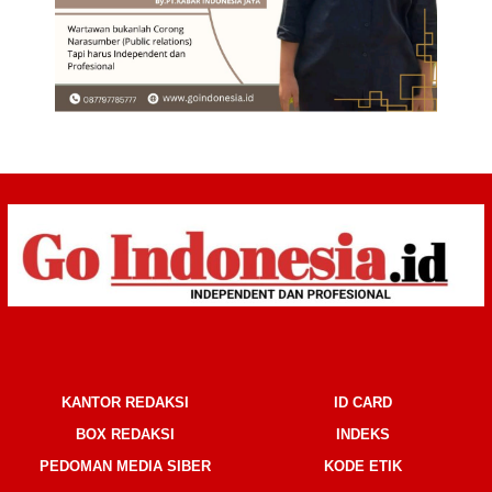
KANTOR REDAKSI
ID CARD
BOX REDAKSI
INDEKS
PEDOMAN MEDIA SIBER
KODE ETIK