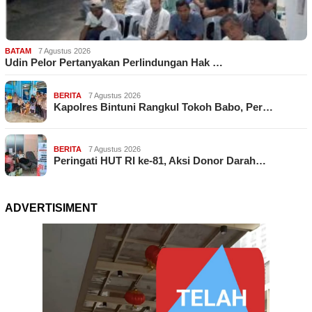
BATAM
7 Agustus 2026
Udin Pelor Pertanyakan Perlindungan Hak …
BERITA
7 Agustus 2026
Kapolres Bintuni Rangkul Tokoh Babo, Per…
BERITA
7 Agustus 2026
Peringati HUT RI ke-81, Aksi Donor Darah…
ADVERTISIMENT