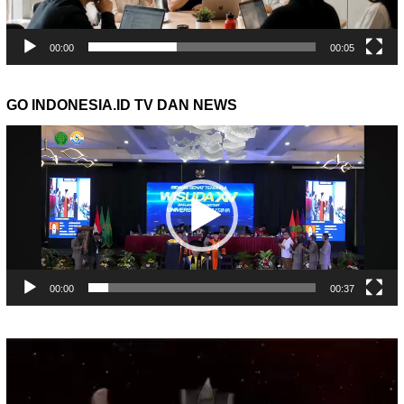
00:00
00:05
GO INDONESIA.ID TV DAN NEWS
Pemutar
Video
00:00
00:37
Pemutar
Video