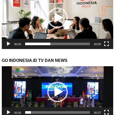
00:00
00:05
GO INDONESIA.ID TV DAN NEWS
Pemutar
Video
00:00
00:37