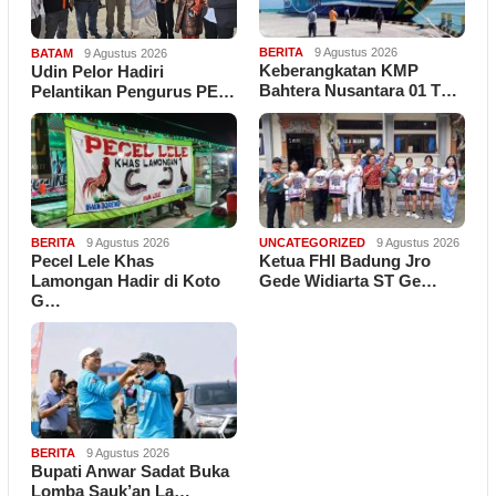
BERITA
9 Agustus 2026
BATAM
9 Agustus 2026
Keberangkatan KMP
Udin Pelor Hadiri
Bahtera Nusantara 01 T…
Pelantikan Pengurus PE…
BERITA
9 Agustus 2026
UNCATEGORIZED
9 Agustus 2026
Pecel Lele Khas
Ketua FHI Badung Jro
Lamongan Hadir di Koto
Gede Widiarta ST Ge…
G…
BERITA
9 Agustus 2026
Bupati Anwar Sadat Buka
Lomba Sauk’an La…