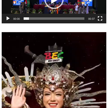
00:00
00:37
Pemutar
Video