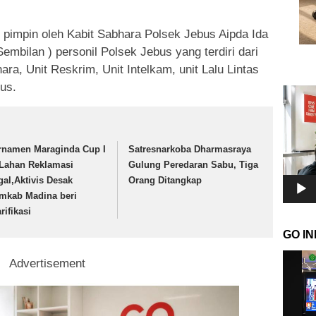
i pimpin oleh Kabit Sabhara Polsek Jebus Aipda Ida
Sembilan ) personil Polsek Jebus yang terdiri dari
ra, Unit Reskrim, Unit Intelkam, unit Lalu Lintas
us.
Pemuta
Video
rnamen Maraginda Cup I
Satresnarkoba Dharmasraya
 Lahan Reklamasi
Gulung Peredaran Sabu, Tiga
egal,Aktivis Desak
Orang Ditangkap
mkab Madina beri
rifikasi
GO I
Pemuta
Advertisement
Video