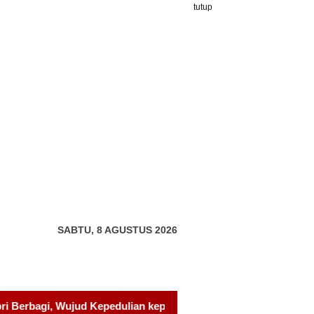
tutup
SABTU, 8 AGUSTUS 2026
ada Pondok Tahfidz Yatim dan Dhuafa Al-Aqsho Batam