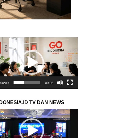
r
00:00
00:05
NDONESIA.ID TV DAN NEWS
r