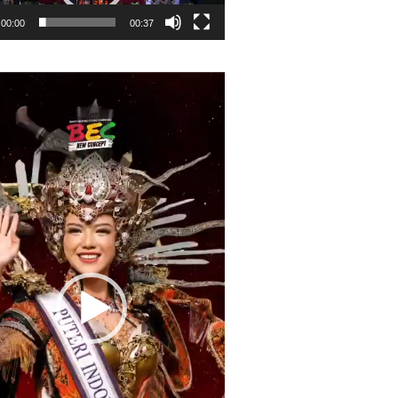
00:00
00:37
r