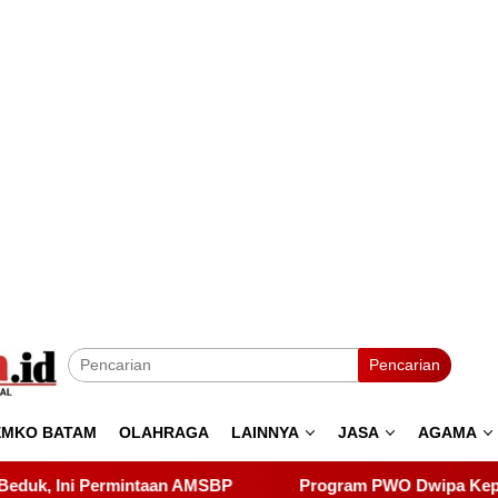
Pencarian
EMKO BATAM
OLAHRAGA
LAINNYA
JASA
AGAMA
Program PWO Dwipa Kepri Berbagi, Wujud Kepedulian kep