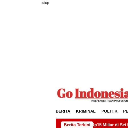
Loncat
tutup
ke
konten
BERITA
KRIMINAL
POLITIK
P
k Drainase Rp15 Miliar di Sei Beduk, Ini Permintaan AMSBP
Berita Terkini