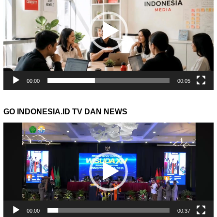
00:00
00:05
GO INDONESIA.ID TV DAN NEWS
Pemutar
Video
00:00
00:37