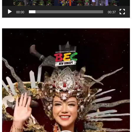
00:00
00:37
Pemutar
Video