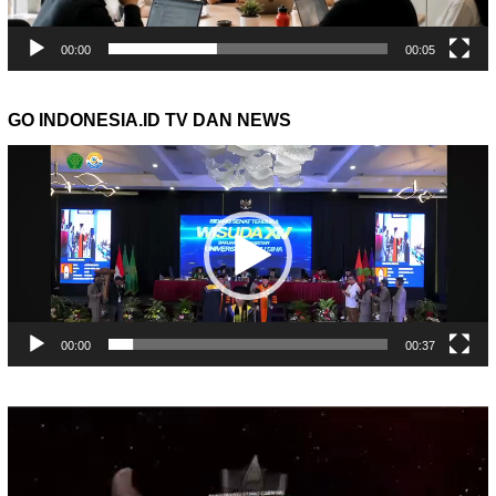
00:00
00:05
GO INDONESIA.ID TV DAN NEWS
Pemutar
Video
00:00
00:37
Pemutar
Video