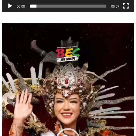
00:00
00:37
Pemutar
Video