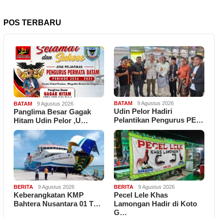
POS TERBARU
BATAM
9 Agustus 2026
BATAM
9 Agustus 2026
Udin Pelor Hadiri
Panglima Besar Gagak
Pelantikan Pengurus PE…
Hitam Udin Pelor ,U…
BERITA
9 Agustus 2026
BERITA
9 Agustus 2026
Keberangkatan KMP
Pecel Lele Khas
Bahtera Nusantara 01 T…
Lamongan Hadir di Koto
G…