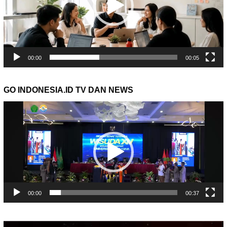
00:00
00:05
GO INDONESIA.ID TV DAN NEWS
Pemutar
Video
00:00
00:37
Pemutar