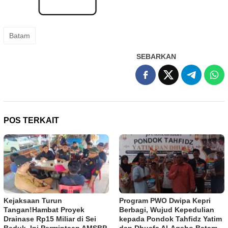
Batam
SEBARKAN
POS TERKAIT
Kejaksaan Turun
Program PWO Dwipa Kepri
Tangan!Hambat Proyek
Berbagi, Wujud Kepedulian
Drainase Rp15 Miliar di Sei
kepada Pondok Tahfidz Yatim
Beduk, Ini Permintaan AMSBP
dan Dhuafa Al-Aqsho Batam