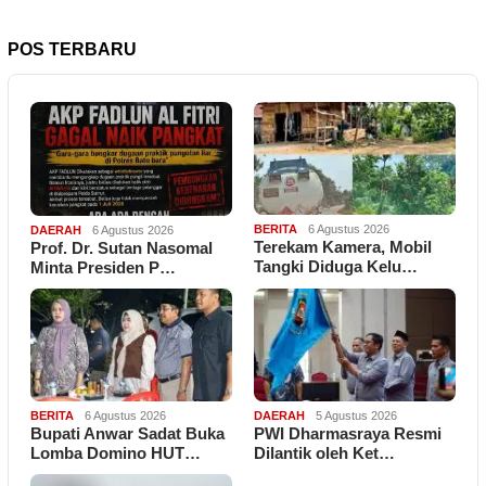
POS TERBARU
BERITA
6 Agustus 2026
DAERAH
6 Agustus 2026
Terekam Kamera, Mobil
Prof. Dr. Sutan Nasomal
Tangki Diduga Kelu…
Minta Presiden P…
BERITA
6 Agustus 2026
DAERAH
5 Agustus 2026
Bupati Anwar Sadat Buka
PWI Dharmasraya Resmi
Lomba Domino HUT…
Dilantik oleh Ket…