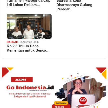
Turnamen Maraginda Cup
Satresnarkoba
I di Lahan Reklam…
Dharmasraya Gulung
Peredar…
DAERAH
8 Agustus 2026
Rp 2,5 Triliun Dana
Kementan untuk Benca…