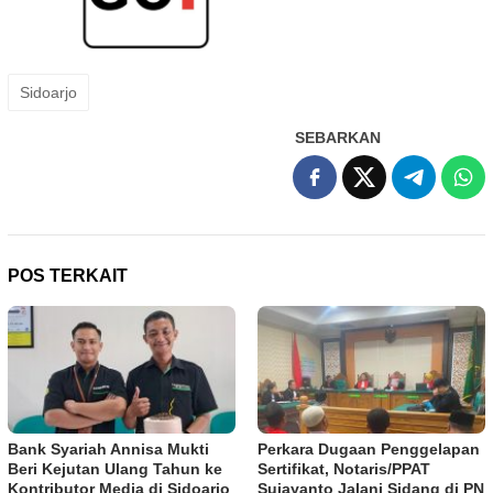
Sidoarjo
SEBARKAN
POS TERKAIT
Bank Syariah Annisa Mukti
Perkara Dugaan Penggelapan
Beri Kejutan Ulang Tahun ke
Sertifikat, Notaris/PPAT
Kontributor Media di Sidoarjo
Sujayanto Jalani Sidang di PN