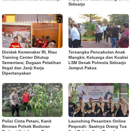
Sidoarjo
Disidak Kemenaker RI, Riau
Tersangka Pencabulan Anak
Training Center Ditutup
Mangkir, Keluarga dan Koalisi
Sementara; Dugaan Pelatihan
LSM Desak Polresta Sidoarjo
Ilegal dan Janji Kerja
Jemput Paksa
Dipertanyakan
Polisi Cinta Petani, Kanit
Launching Pesantren Online
Binmas Polsek Buduran
Pequsah: Saatnya Orang Tua