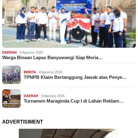
DAERAH
8 Agustus 2026
Warga Binaan Lapas Banyuwangi Siap Meria…
BERITA
8 Agustus 2026
TPNPB Klaim Bertanggung Jawab atas Penye…
DAERAH
8 Agustus 2026
Turnamen Maraginda Cup I di Lahan Reklam…
ADVERTISIMENT