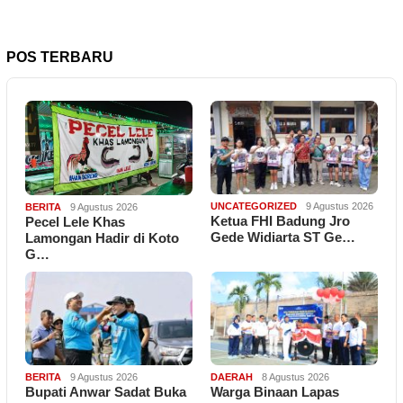
POS TERBARU
UNCATEGORIZED
9 Agustus 2026
BERITA
9 Agustus 2026
Ketua FHI Badung Jro
Pecel Lele Khas
Gede Widiarta ST Ge…
Lamongan Hadir di Koto
G…
BERITA
9 Agustus 2026
DAERAH
8 Agustus 2026
Bupati Anwar Sadat Buka
Warga Binaan Lapas