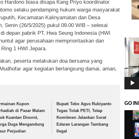
yo Hardono biasa disapa Kang Priyo koordinator
 Hutomo selaku pendamping hukum warga masyarakat
nyuputih, Kecamatan Kalinyamatan dan Desa
Senin (26/5/2025) pukul 09.00 WIB – selesai
 di depan pabrik PT. Hwa Seung Indonesia (HWI
Pemuta
nuntut agar perusahaan memprioritaskan dan
Video
 Ring 1 HWI Jepara.
nakan, peserta melakukan doa bersama yang
 Mudhofar agar kegiatan berlangsung damai, aman,
GO I
rmainan Kupon
Bupati Tebo Agus Rubiyanto
rhadiah di Pasar Malam
Tegas Tolak PETI, Tetap
Pemuta
luk Kuantan Disorot,
Komitmen Jalankan Surat
Video
rga Duga Mengandung
Edaran Larangan Tambang
sur Perjudian
Ilegal