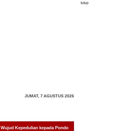
tutup
JUMAT, 7 AGUSTUS 2026
dok Tahfidz Yatim dan Dhuafa Al-Aqsho Batam
Udin Pel