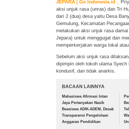
JEPARA | Go Indonesia.id _
Pri
aksi unjuk rasa (unras) dan Tri
dari 2 (dua) desa yaitu Desa Ba
Gemulung, Kecamatan Pecangaan, 
melakukan aksi unjuk rasa damai
Jepara) untuk menggugat dan me
memperkerjakan warga lokal atau
Sebelum aksi unjuk rasa dilaksa
dipimpin oleh tokoh ulama Syech
kondusif, dan tidak anarkis.
BACAAN LAINNYA
Mahasiswa Afirmasi Intan
Pe
Jaya Pertanyakan Nasib
Be
Beasiswa ADIK-ADEM, Desak
Te
Transparansi Pengelolaan
Wa
Anggaran Pendidikan
Un