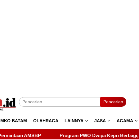
Pencarian
EMKO BATAM
OLAHRAGA
LAINNYA
JASA
AGAMA
ogram PWO Dwipa Kepri Berbagi, Wujud Kepedulian kepada Pon