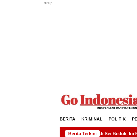
Loncat
tutup
ke
konten
BERITA
KRIMINAL
POLITIK
P
se Rp15 Miliar di Sei Beduk, Ini Permintaan AMSBP
Berita Terkini
Pr