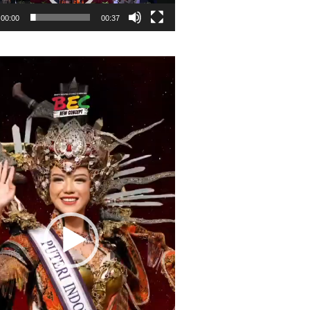
00:00
00:37
r