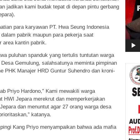
an jadikan kami budak tepat di depan pintu gerbang
epara).
rhatian para karyawan PT. Hwa Seung Indonesia
 dalam pabrik maupun para pekerja saat
r area kantin pabrik.
a puluhan spanduk yang tertulis tuntutan warga
 Desa Gemulung, salahsatunya meminta pimpinan
e PHK Manajer HRD Guntur Suhendro dan kroni-
rab Priyo Hardono,” Kami mewakili warga
ut HWI Jepara merekrut dan memperkerjakan
1 Jepara dan menuntut agar 27 orang warga desa
prioritaskan,” katanya.
mpingi Kang Priyo menyampaikan bahwa ada mafia