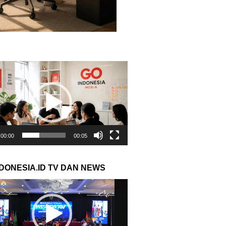
r
00:00
00:05
NDONESIA.ID TV DAN NEWS
r