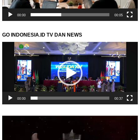
00:00
00:05
GO INDONESIA.ID TV DAN NEWS
Pemutar
Video
00:00
00:37
Pemutar
Video