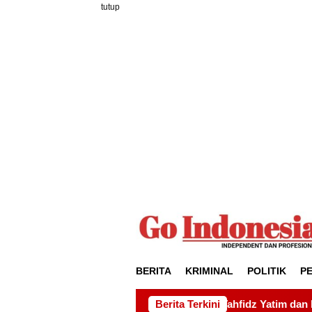
Loncat
tutup
ke
konten
BERITA
KRIMINAL
POLITIK
P
ada Pondok Tahfidz Yatim dan Dhuafa Al-Aqsho Batam
Berita Terkini