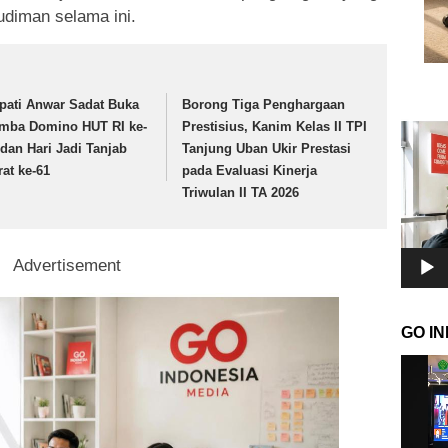
diman selama ini.
pati Anwar Sadat Buka
Borong Tiga Penghargaan
mba Domino HUT RI ke-
Prestisius, Kanim Kelas II TPI
Pemuta
 dan Hari Jadi Tanjab
Tanjung Uban Ukir Prestasi
Video
rat ke-61
pada Evaluasi Kinerja
Triwulan II TA 2026
Advertisement
GO I
Pemuta
Video