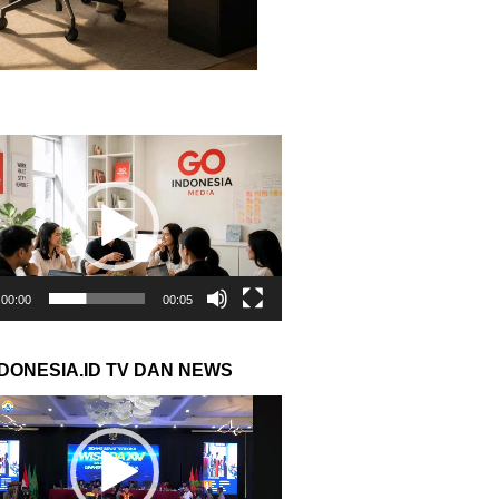
r
00:00
00:05
NDONESIA.ID TV DAN NEWS
r