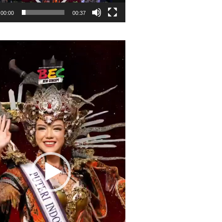
00:00
00:37
r