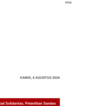
tutup
KAMIS, 6 AGUSTUS 2026
ang Gagak Hitam Jadi Sinyal Kekuatan Baru
Pelantikan P