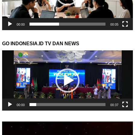
00:00
00:05
GO INDONESIA.ID TV DAN NEWS
Pemutar
Video
00:00
00:37
Pemutar
Video