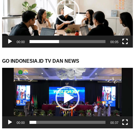
00:00
00:05
GO INDONESIA.ID TV DAN NEWS
Pemutar
Video
00:00
00:37