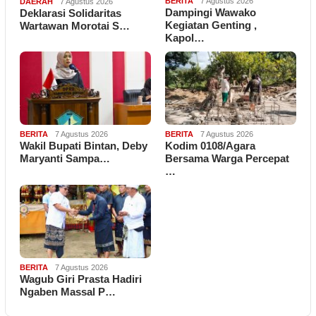
BERITA
7 Agustus 2026
DAERAH
7 Agustus 2026
Dampingi Wawako
Deklarasi Solidaritas
Kegiatan Genting ,
Wartawan Morotai S…
Kapol…
BERITA
7 Agustus 2026
BERITA
7 Agustus 2026
Wakil Bupati Bintan, Deby
Kodim 0108/Agara
Maryanti Sampa…
Bersama Warga Percepat
…
BERITA
7 Agustus 2026
Wagub Giri Prasta Hadiri
Ngaben Massal P…