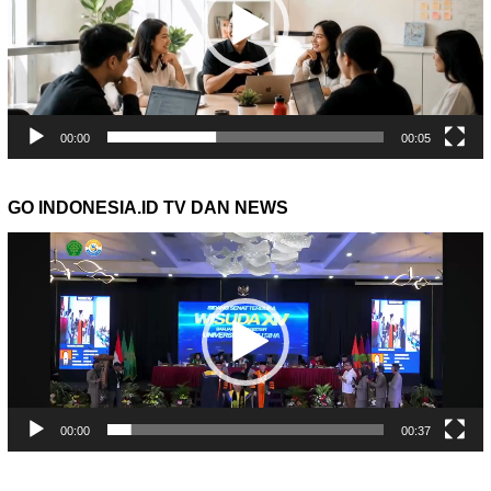
00:00
00:05
GO INDONESIA.ID TV DAN NEWS
Pemutar
Video
00:00
00:37