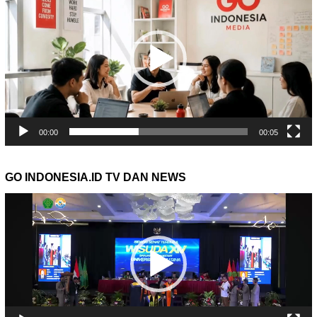
00:00
00:05
GO INDONESIA.ID TV DAN NEWS
Pemutar
Video