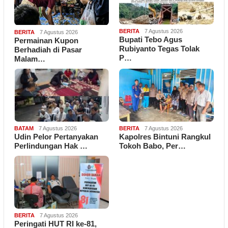
BERITA
7 Agustus 2026
BERITA
7 Agustus 2026
Bupati Tebo Agus
Permainan Kupon
Rubiyanto Tegas Tolak
Berhadiah di Pasar
P…
Malam…
BATAM
7 Agustus 2026
BERITA
7 Agustus 2026
Udin Pelor Pertanyakan
Kapolres Bintuni Rangkul
Perlindungan Hak …
Tokoh Babo, Per…
BERITA
7 Agustus 2026
Peringati HUT RI ke-81,