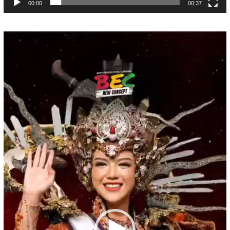
00:00
00:37
Pemutar
Video