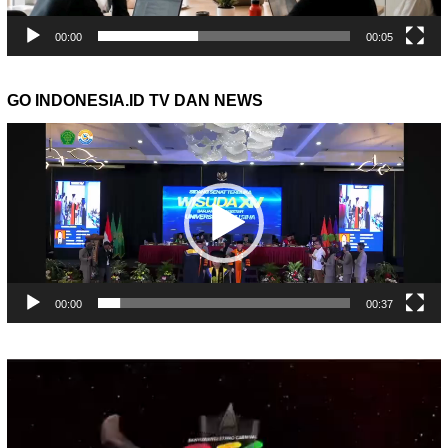
00:00
00:05
GO INDONESIA.ID TV DAN NEWS
Pemutar
Video
00:00
00:37
Pemutar
Video