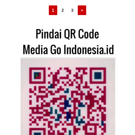
1
2
3
»