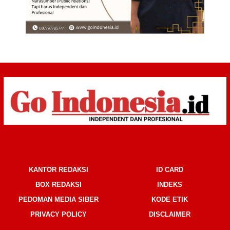
KANTOR REDAKSI
ID CARD
BOX REDAKSI
INDEKS
PEDOMAN MEDIA SIBER
KODE ETIK
PRIVACY POLICY
DISCLAIMER