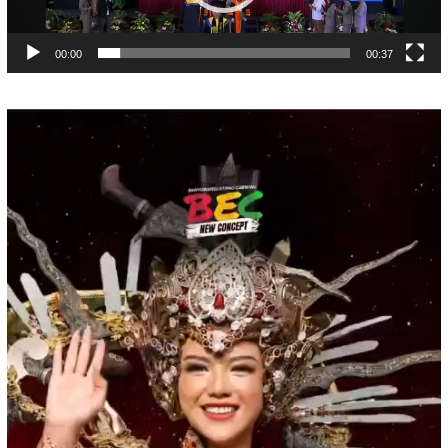
00:00
00:37
Pemutar
Video