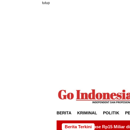
Loncat
tutup
ke
konten
BERITA
KRIMINAL
POLITIK
P
mbat Proyek Drainase Rp15 Miliar di Sei Beduk, Ini Perminta
Berita Terkini