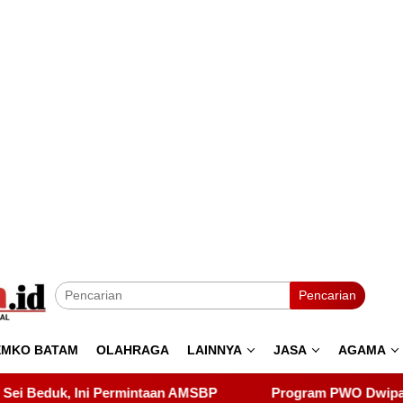
Pencarian
EMKO BATAM
OLAHRAGA
LAINNYA
JASA
AGAMA
an AMSBP
Program PWO Dwipa Kepri Berbagi, Wujud Kep