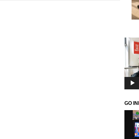
Pemuta
Video
GO I
Pemuta
Video