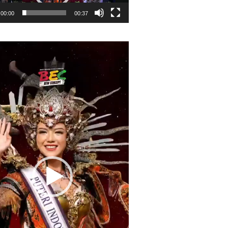
00:00
00:37
r