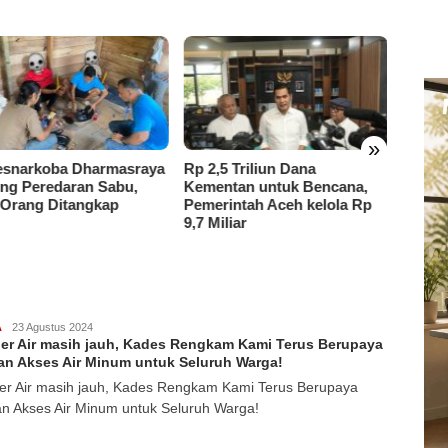
»
,5 Triliun Dana
Ketua DWP Aceh Terima
Komun
ntan untuk Bencana,
Kunjungan Kerja DWP
Ketua
rintah Aceh kelola Rp
Kalimantan Selatan, Pererat
Natun
iliar
Sinergi dan Kolaborasi
Audien
Bupati
A
GoIndonesia
23 Agustus 2024
r Air masih jauh, Kades Rengkam Kami Terus Berupaya
an Akses Air Minum untuk Seluruh Warga!
r Air masih jauh, Kades Rengkam Kami Terus Berupaya
an Akses Air Minum untuk Seluruh Warga!