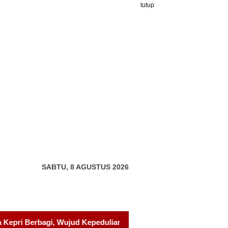
tutup
SABTU, 8 AGUSTUS 2026
edulian kepada Pondok Tahfidz Yatim dan Dhuafa Al-Aqsho Ba