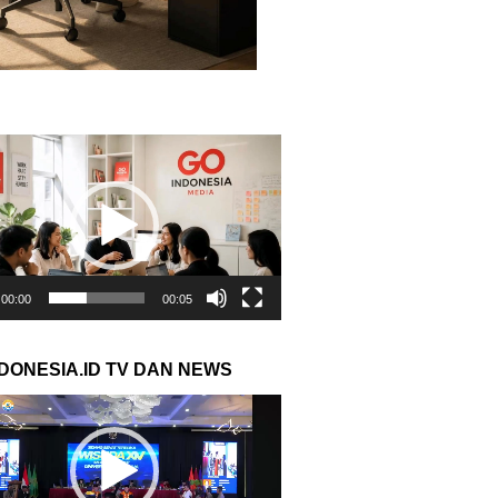
r
00:00
00:05
NDONESIA.ID TV DAN NEWS
r