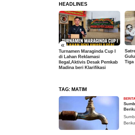
HEADLINES
«
Satresnarkoba Dharmasraya
Rp 2
rnamen Maraginda Cup I
Gulung Peredaran Sabu,
Keme
Lahan Reklamasi
Tiga Orang Ditangkap
Peme
gal,Aktivis Desak Pemkab
9,7 M
ina beri Klarifikasi
TAG:
MATIM
BERIT
Sumbe
Berik
Sumbe
Berik