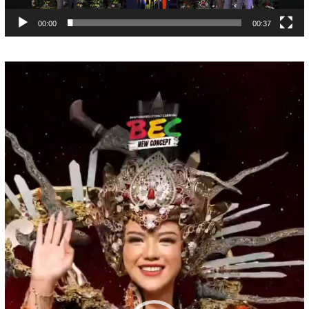
00:00
00:37
Pemutar
Video