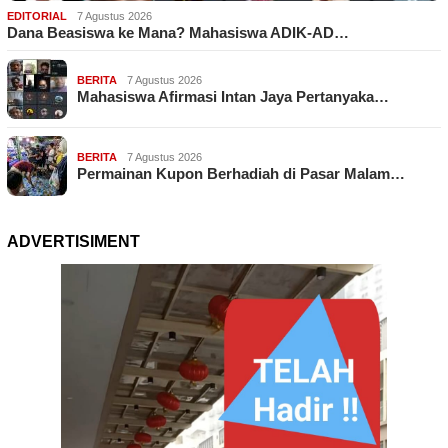
EDITORIAL
7 Agustus 2026
Dana Beasiswa ke Mana? Mahasiswa ADIK-AD…
BERITA
7 Agustus 2026
Mahasiswa Afirmasi Intan Jaya Pertanyaka…
BERITA
7 Agustus 2026
Permainan Kupon Berhadiah di Pasar Malam…
ADVERTISIMENT