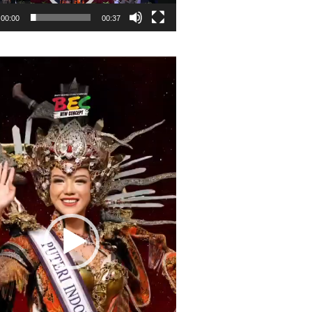
00:00
00:37
r