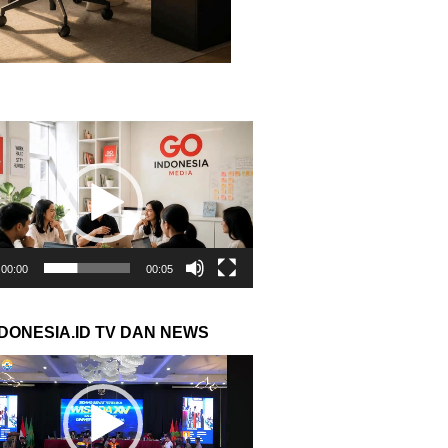
r
00:00
00:05
NDONESIA.ID TV DAN NEWS
r