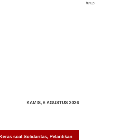
tutup
KAMIS, 6 AGUSTUS 2026
ikan Sambang Gagak Hitam Jadi Sinyal Kekuatan Baru
Pel