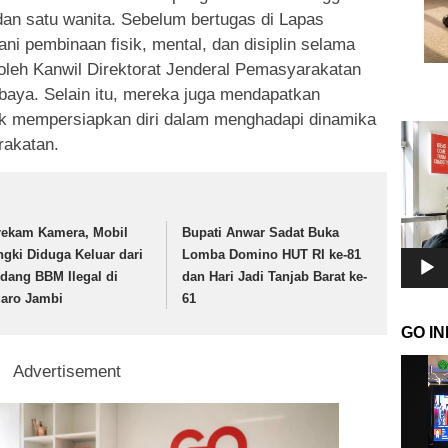
 dan satu wanita. Sebelum bertugas di Lapas
ni pembinaan fisik, mental, dan disiplin selama
oleh Kanwil Direktorat Jenderal Pemasyarakatan
baya. Selain itu, mereka juga mendapatkan
uk mempersiapkan diri dalam menghadapi dinamika
Pemuta
rakatan.
Video
rekam Kamera, Mobil
Bupati Anwar Sadat Buka
ngki Diduga Keluar dari
Lomba Domino HUT RI ke-81
dang BBM Ilegal di
dan Hari Jadi Tanjab Barat ke-
aro Jambi
61
GO I
Pemuta
Advertisement
Video