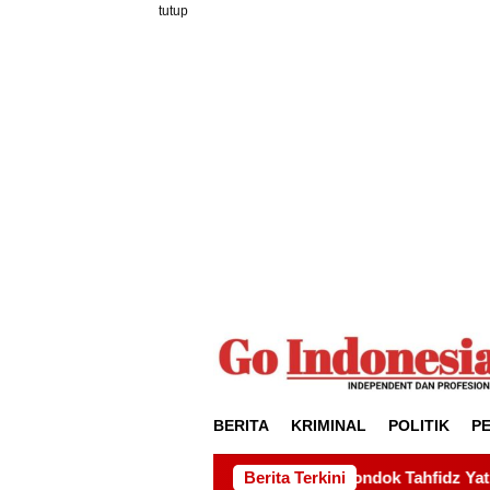
Loncat
tutup
ke
konten
BERITA
KRIMINAL
POLITIK
P
lian kepada Pondok Tahfidz Yatim dan Dhuafa Al-Aqsho Batam
Berita Terkini