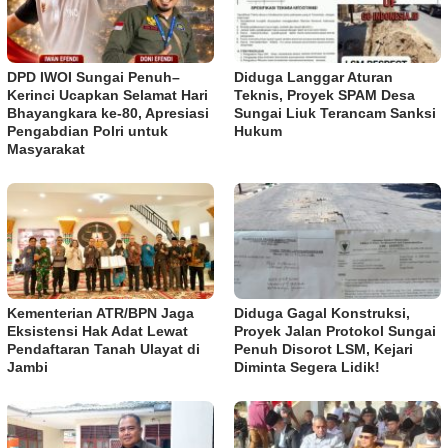
DPD IWOI Sungai Penuh–
Diduga Langgar Aturan
Kerinci Ucapkan Selamat Hari
Teknis, Proyek SPAM Desa
Bhayangkara ke-80, Apresiasi
Sungai Liuk Terancam Sanksi
Pengabdian Polri untuk
Hukum
Masyarakat
Kementerian ATR/BPN Jaga
Diduga Gagal Konstruksi,
Eksistensi Hak Adat Lewat
Proyek Jalan Protokol Sungai
Pendaftaran Tanah Ulayat di
Penuh Disorot LSM, Kejari
Jambi
Diminta Segera Lidik!