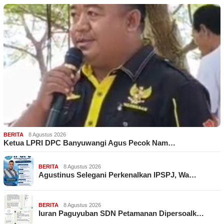
BERITA
8 Agustus 2026
Ketua LPRI DPC Banyuwangi Agus Pecok Nam…
BERITA
8 Agustus 2026
Agustinus Selegani Perkenalkan IPSPJ, Wa…
BERITA
8 Agustus 2026
Iuran Paguyuban SDN Petamanan Dipersoalk…