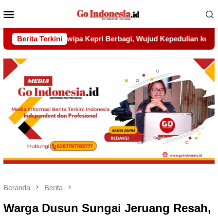
Menu
Mobile
d Kepedulian kepada Pondok Tahfidz Yatim dan Dhuafa Al-Aqs
Berita Terkini
Beranda
Berita
Warga Dusun Sungai Jeruang Resah,