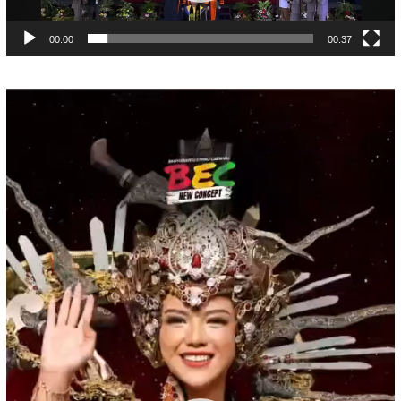
00:00
00:37
Pemutar
Video