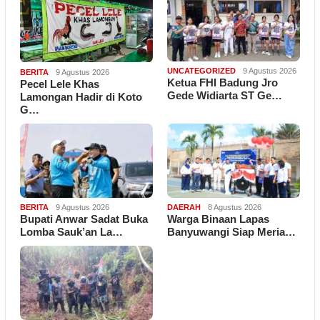
UNCATEGORIZED
9 Agustus 2026
BERITA
9 Agustus 2026
Ketua FHI Badung Jro
Pecel Lele Khas
Gede Widiarta ST Ge…
Lamongan Hadir di Koto
G…
BERITA
9 Agustus 2026
DAERAH
8 Agustus 2026
Bupati Anwar Sadat Buka
Warga Binaan Lapas
Lomba Sauk’an La…
Banyuwangi Siap Meria…