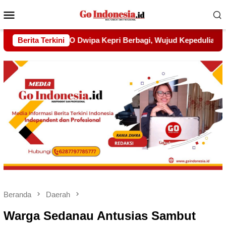
Menu
Mobile
jud Kepedulian kepada Pondok Tahfidz Yatim dan Dhuafa Al-
Berita Terkini
Beranda
Daerah
Warga Sedanau Antusias Sambut