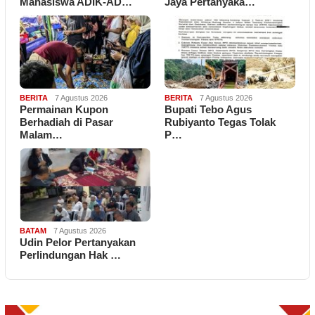
Mahasiswa ADIK-AD…
Jaya Pertanyaka…
BERITA
7 Agustus 2026
BERITA
7 Agustus 2026
Permainan Kupon
Bupati Tebo Agus
Berhadiah di Pasar
Rubiyanto Tegas Tolak
Malam…
P…
BATAM
7 Agustus 2026
Udin Pelor Pertanyakan
Perlindungan Hak …