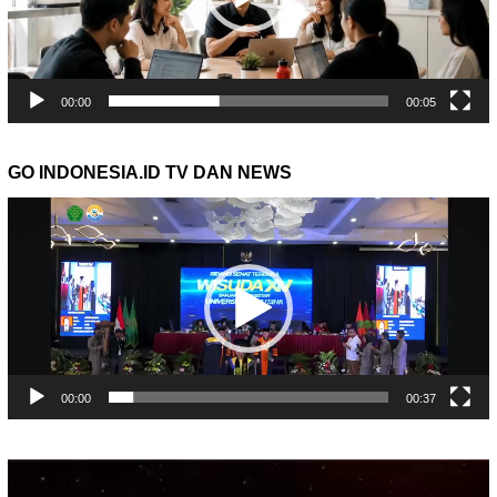
00:00
00:05
GO INDONESIA.ID TV DAN NEWS
Pemutar
Video
00:00
00:37
Pemutar
Video