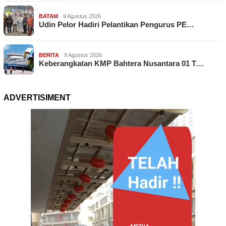
BATAM
9 Agustus 2026
Udin Pelor Hadiri Pelantikan Pengurus PE…
BERITA
9 Agustus 2026
Keberangkatan KMP Bahtera Nusantara 01 T…
ADVERTISIMENT