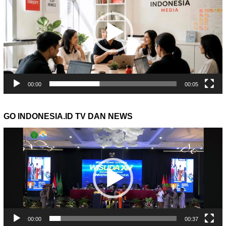
00:00
00:05
GO INDONESIA.ID TV DAN NEWS
Pemutar
Video
00:00
00:37