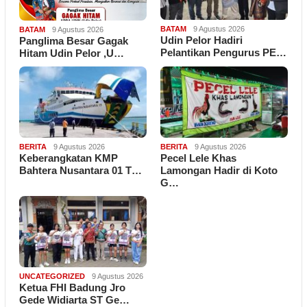
BATAM
9 Agustus 2026
BATAM
9 Agustus 2026
Udin Pelor Hadiri
Panglima Besar Gagak
Pelantikan Pengurus PE…
Hitam Udin Pelor ,U…
BERITA
9 Agustus 2026
BERITA
9 Agustus 2026
Keberangkatan KMP
Pecel Lele Khas
Bahtera Nusantara 01 T…
Lamongan Hadir di Koto
G…
UNCATEGORIZED
9 Agustus 2026
Ketua FHI Badung Jro
Gede Widiarta ST Ge…