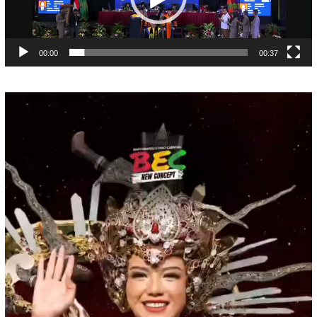
00:00
00:37
Pemutar
Video