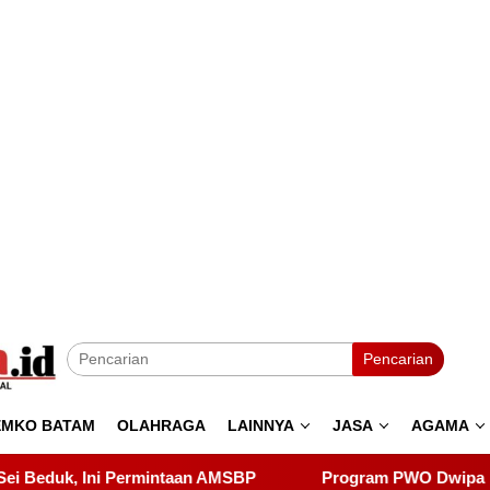
Pencarian
EMKO BATAM
OLAHRAGA
LAINNYA
JASA
AGAMA
P
Program PWO Dwipa Kepri Berbagi, Wujud Kepedulian