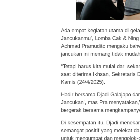
Ada empat kegiatan utama di gel
Jancukanmu’, Lomba Cak & Ning 
Achmad Pramudito mengaku bahw
jancukan ini memang tidak mudah
“Tetapi harus kita mulai dari sek
saat diterima Ikhsan, Sekretaris
Kamis (24/4/2025).
Hadir bersama Djadi Galajapo da
Jancukan’, mas Pra menyatakan,”
bergerak bersama mengkampanyek
Di kesempatan itu, Djadi meneka
semangat positif yang melekat da
untuk mengumpat dan mengolok-ol