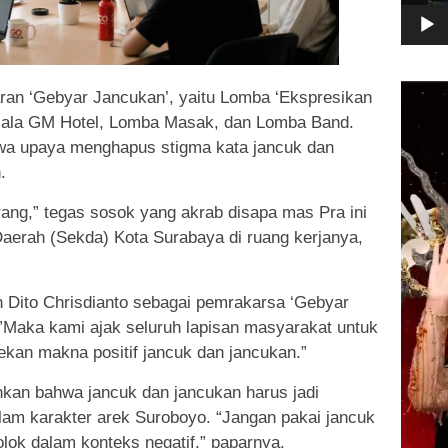
Pemuta
aran ‘Gebyar Jancukan’, yaitu Lomba ‘Ekspresikan
Video
ala GM Hotel, Lomba Masak, dan Lomba Band.
a upaya menghapus stigma kata jancuk dan
.
arang,” tegas sosok yang akrab disapa mas Pra ini
 Daerah (Sekda) Kota Surabaya di ruang kerjanya,
n Dito Chrisdianto sebagai pemrakarsa ‘Gebyar
Maka kami ajak seluruh lapisan masyarakat untuk
an makna positif jancuk dan jancukan.”
nkan bahwa jancuk dan jancukan harus jadi
lam karakter arek Suroboyo. “Jangan pakai jancuk
ok dalam konteks negatif,” paparnya.