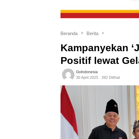
Beranda
Berita
Kampanyekan ‘J
Positif lewat G
GoIndonesia
30 April 2025
392 Dilihat