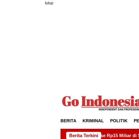
Loncat
tutup
ke
konten
BERITA
KRIMINAL
POLITIK
P
royek Drainase Rp15 Miliar di Sei Beduk, Ini Permintaan AMSB
Berita Terkini