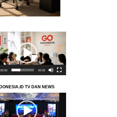
r
00:00
00:05
NDONESIA.ID TV DAN NEWS
r