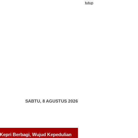
tutup
SABTU, 8 AGUSTUS 2026
 kepada Pondok Tahfidz Yatim dan Dhuafa Al-Aqsho Batam