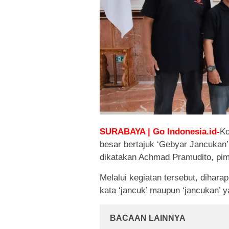
SURABAYA | Go Indonesia.id-
Ko
besar bertajuk ‘Gebyar Jancukan’
dikatakan Achmad Pramudito, pimp
Melalui kegiatan tersebut, dihar
kata ‘jancuk’ maupun ‘jancukan’ 
BACAAN LAINNYA