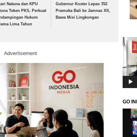
jari Natuna dan KPU
Gubernur Koster Lepas 352
tuna Teken PKS, Perkuat
Pramuka Bali ke Jamnas XII,
ndampingan Hukum
Bawa Misi Lingkungan
lama Lima Tahun
Pemuta
Video
Advertisement
GO I
Pemuta
Video