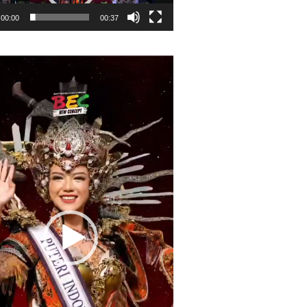
00:00
00:37
r