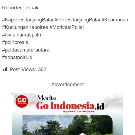
Reporter : Ishak
#KapolresTanjungBalai #PolresTanjungBalai #Keamanan
#KunjunganKapolres #MotivasiPolisi
#divisihumaspolri
#polripresisi
#poldasumaterautara
#sobatpolri.id
Post Views:
362
Advertisement