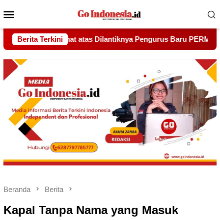
Menu
Mobile
nya Pengurus Baru PERMATA Batam Periode 2026–2031
Berita Terkini
Ud
Beranda
Berita
Kapal Tanpa Nama yang Masuk