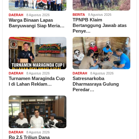
BERITA
8 Agustus 2026
DAERAH
8 Agustus 2026
TPNPB Klaim
Warga Binaan Lapas
Bertanggung Jawab atas
Banyuwangi Siap Meria…
Penye…
DAERAH
8 Agustus 2026
DAERAH
8 Agustus 2026
Turnamen Maraginda Cup
Satresnarkoba
I di Lahan Reklam…
Dharmasraya Gulung
Peredar…
DAERAH
8 Agustus 2026
Rp 2,5 Triliun Dana