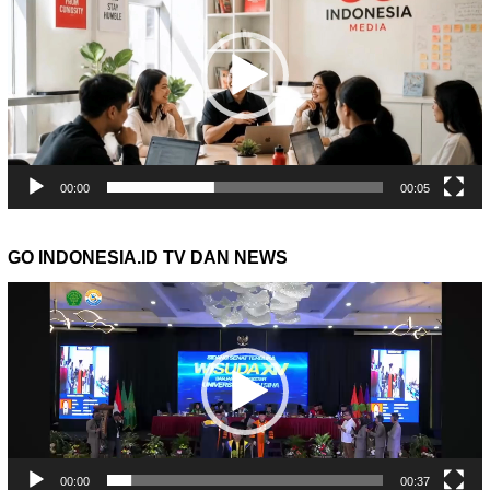
00:00
00:05
GO INDONESIA.ID TV DAN NEWS
Pemutar
Video
00:00
00:37