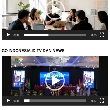
00:00
00:05
GO INDONESIA.ID TV DAN NEWS
Pemutar
Video
00:00
00:37