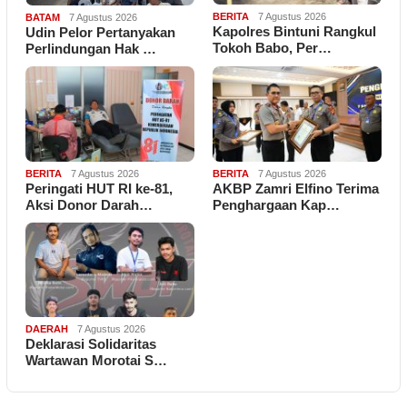
BERITA
7 Agustus 2026
BATAM
7 Agustus 2026
Kapolres Bintuni Rangkul
Udin Pelor Pertanyakan
Tokoh Babo, Per…
Perlindungan Hak …
BERITA
7 Agustus 2026
BERITA
7 Agustus 2026
Peringati HUT RI ke-81,
AKBP Zamri Elfino Terima
Aksi Donor Darah…
Penghargaan Kap…
DAERAH
7 Agustus 2026
Deklarasi Solidaritas
Wartawan Morotai S…