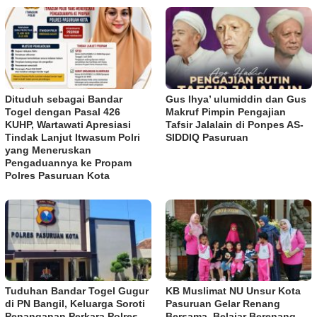
Dituduh sebagai Bandar
Gus Ihya’ ulumiddin dan Gus
Togel dengan Pasal 426
Makruf Pimpin Pengajian
KUHP, Wartawati Apresiasi
Tafsir Jalalain di Ponpes AS-
Tindak Lanjut Itwasum Polri
SIDDIQ Pasuruan
yang Meneruskan
Pengaduannya ke Propam
Polres Pasuruan Kota
Tuduhan Bandar Togel Gugur
KB Muslimat NU Unsur Kota
di PN Bangil, Keluarga Soroti
Pasuruan Gelar Renang
Penanganan Perkara Polres
Bersama, Belajar Berenang,