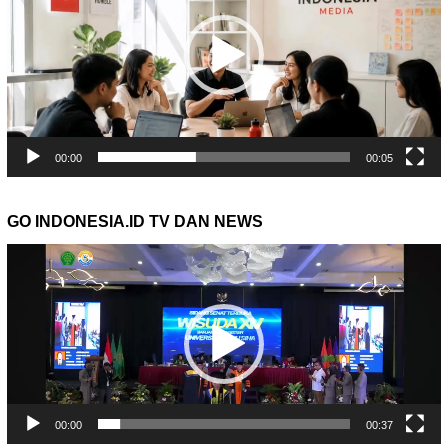
00:00
00:05
GO INDONESIA.ID TV DAN NEWS
Pemutar
Video
00:00
00:37