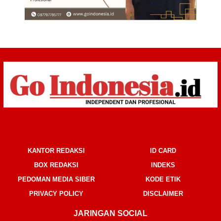
KANTOR REDAKSI
ID CARD
BOX REDAKSI
INDEKS
PEDOMAN MEDIA SIBER
KODE ETIK
PRIVACY POLICY
DISCLAIMER
JARINGAN SOCIAL