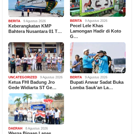
BERITA
9 Agustus 2026
BERITA
9 Agustus 2026
Pecel Lele Khas
Keberangkatan KMP
Lamongan Hadir di Koto
Bahtera Nusantara 01 T…
G…
UNCATEGORIZED
9 Agustus 2026
BERITA
9 Agustus 2026
Ketua FHI Badung Jro
Bupati Anwar Sadat Buka
Gede Widiarta ST Ge…
Lomba Sauk’an La…
DAERAH
8 Agustus 2026
Warga Binaan Lapas