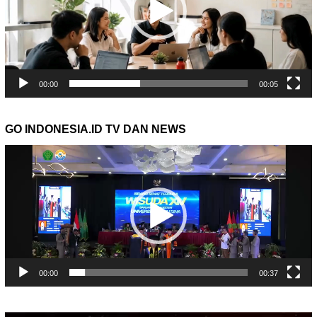
00:00
00:05
GO INDONESIA.ID TV DAN NEWS
Pemutar
Video
00:00
00:37