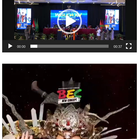
00:00
00:37
Pemutar
Video