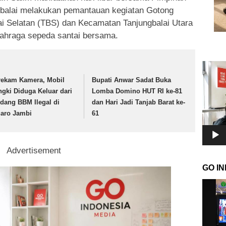
balai melakukan pemantauan kegiatan Gotong
i Selatan (TBS) dan Kecamatan Tanjungbalai Utara
ahraga sepeda santai bersama.
Pemuta
Video
rekam Kamera, Mobil
Bupati Anwar Sadat Buka
ngki Diduga Keluar dari
Lomba Domino HUT RI ke-81
dang BBM Ilegal di
dan Hari Jadi Tanjab Barat ke-
aro Jambi
61
Advertisement
GO I
Pemuta
Video