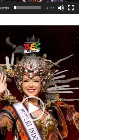
00:00
00:37
r