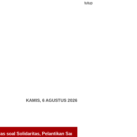
tutup
KAMIS, 6 AGUSTUS 2026
an Sambang Gagak Hitam Jadi Sinyal Kekuatan Baru
Pelan