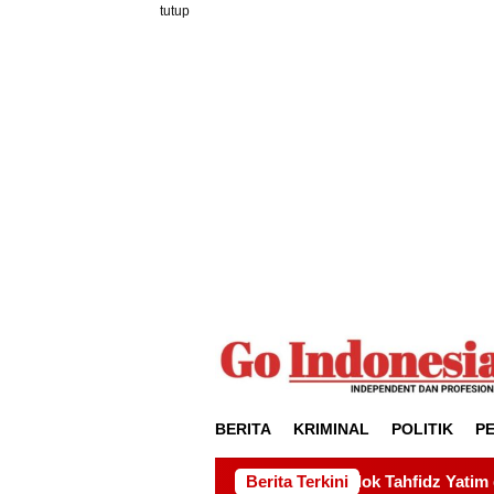
Loncat
tutup
ke
konten
BERITA
KRIMINAL
POLITIK
P
an kepada Pondok Tahfidz Yatim dan Dhuafa Al-Aqsho Batam
Berita Terkini