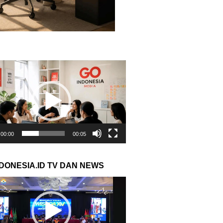
r
00:00
00:05
NDONESIA.ID TV DAN NEWS
r