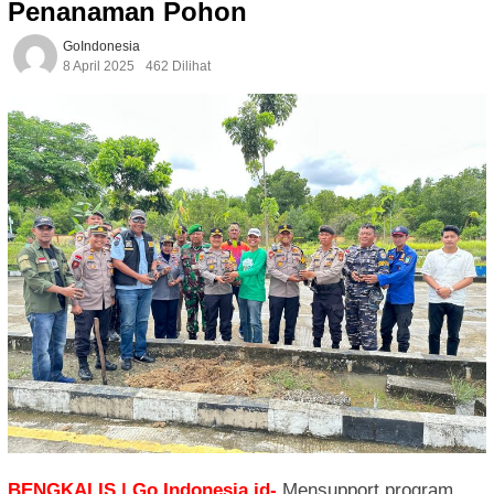
Penanaman Pohon
GoIndonesia
8 April 2025
462 Dilihat
BENGKALIS | Go Indonesia.id-
Mensupport program