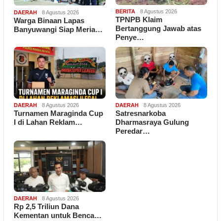
BERITA
8 Agustus 2026
DAERAH
8 Agustus 2026
TPNPB Klaim
Warga Binaan Lapas
Bertanggung Jawab atas
Banyuwangi Siap Meria…
Penye…
DAERAH
8 Agustus 2026
DAERAH
8 Agustus 2026
Turnamen Maraginda Cup
Satresnarkoba
I di Lahan Reklam…
Dharmasraya Gulung
Peredar…
DAERAH
8 Agustus 2026
Rp 2,5 Triliun Dana
Kementan untuk Benca…