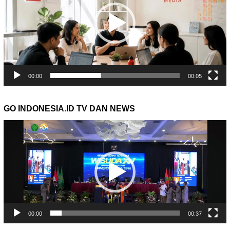
00:00
00:05
GO INDONESIA.ID TV DAN NEWS
Pemutar
Video
00:00
00:37