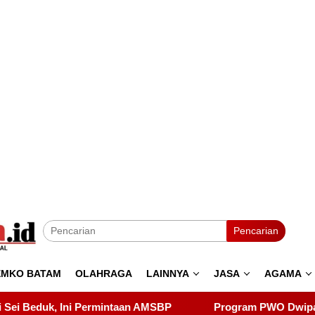
Pencarian
EMKO BATAM
OLAHRAGA
LAINNYA
JASA
AGAMA
P
Program PWO Dwipa Kepri Berbagi, Wujud Kepedulian 