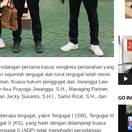
Pemuta
Video
rsidangan pertama kasus sengketa pertanahan yang
 sejumlah tergugat dan turut tergugat telah resmi
getan. Kuasa hukum penggugat dari Jiwangga Law
leh Asa Prayoga Jiwangga, S.H., Managing Partner,
ri Jecky Susanto, S.H.I., Saiful Rizal, S.H., dan
GO I
Pemuta
Video
eberapa tergugat, yakni Tergugat I (SW), Tergugat III
ugat X (KS), yang hadir dengan didampingi kuasa
gugat II (ADP) tidak menghadiri persidangan