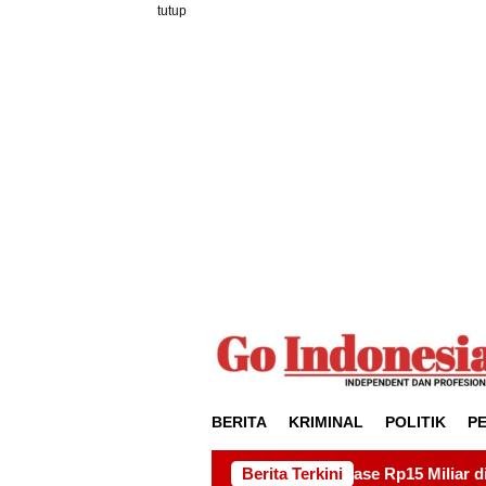
Loncat
tutup
ke
konten
BERITA
KRIMINAL
POLITIK
P
oyek Drainase Rp15 Miliar di Sei Beduk, Ini Permintaan AMSB
Berita Terkini