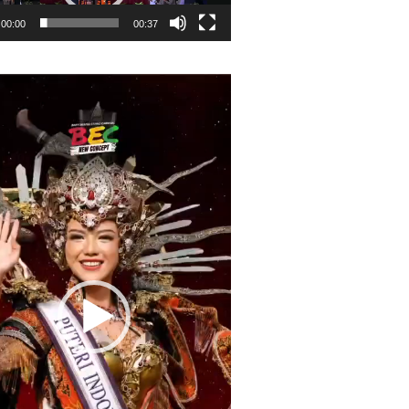
00:00
00:37
r