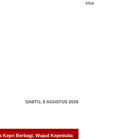
tutup
SABTU, 8 AGUSTUS 2026
kepada Pondok Tahfidz Yatim dan Dhuafa Al-Aqsho Batam