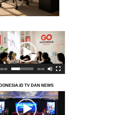
r
00:00
00:05
NDONESIA.ID TV DAN NEWS
r