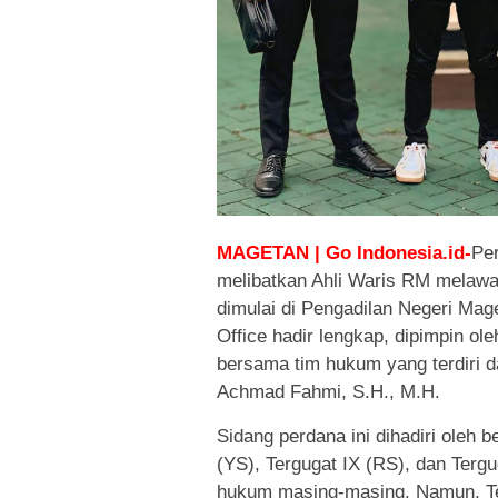
MAGETAN | Go Indonesia.id-
Pe
melibatkan Ahli Waris RM melawan
dimulai di Pengadilan Negeri Ma
Office hadir lengkap, dipimpin o
bersama tim hukum yang terdiri da
Achmad Fahmi, S.H., M.H.
Sidang perdana ini dihadiri oleh b
(YS), Tergugat IX (RS), dan Terg
hukum masing-masing. Namun, Ter