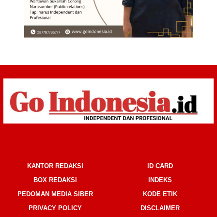
KANTOR REDAKSI
ID CARD
BOX REDAKSI
INDEKS
PEDOMAN MEDIA SIBER
KODE ETIK
PRIVACY POLICY
DISCLAIMER