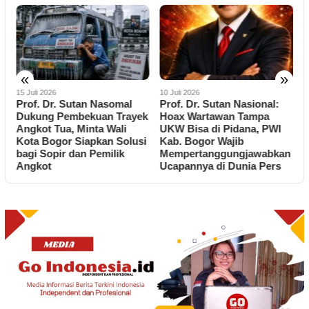
«
»
15 Juli 2026
10 Juli 2026
2
Prof. Dr. Sutan Nasomal
Prof. Dr. Sutan Nasional:
M
Dukung Pembekuan Trayek
Hoax Wartawan Tampa
P
Angkot Tua, Minta Wali
UKW Bisa di Pidana, PWI
N
Kota Bogor Siapkan Solusi
Kab. Bogor Wajib
bagi Sopir dan Pemilik
Mempertanggungjawabkan
B
Angkot
Ucapannya di Dunia Pers