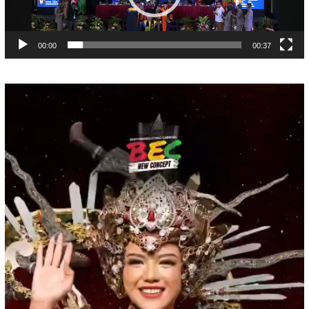
00:00
00:37
Pemutar
Video