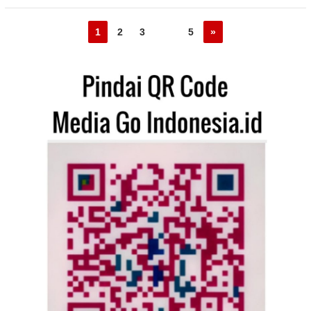
1
2
3
…
5
»